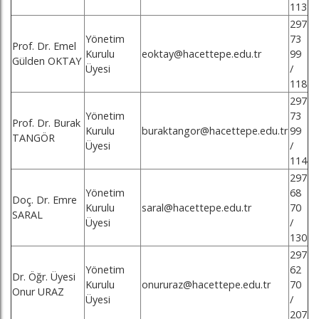
113
297
Yönetim
73
Prof. Dr. Emel
Kurulu
eoktay@hacettepe.edu.tr
99
Gülden OKTAY
Üyesi
/
118
297
Yönetim
73
Prof. Dr. Burak
Kurulu
buraktangor@hacettepe.edu.tr
99
TANGÖR
Üyesi
/
114
297
Yönetim
68
Doç. Dr. Emre
Kurulu
saral@hacettepe.edu.tr
70
SARAL
Üyesi
/
130
297
Yönetim
62
Dr. Öğr. Üyesi
Kurulu
onururaz@hacettepe.edu.tr
70
Onur URAZ
Üyesi
/
207