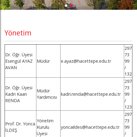
Yönetim
297
Dr. Öğr. Üyesi
73
Esengül AYAZ
Müdür
e.ayaz@hacettepe.edu.tr
99
AVAN
/
132
297
Dr. Öğr. Üyesi
73
Müdür
Kadri Kaan
kadri.renda@hacettepe.edu.tr
99
Yardımcısı
RENDA
/
123
297
Yönetim
73
Prof. Dr. Yonca
Kurulu
yoncaildes@hacettepe.edu.tr
99
İLDEŞ
Üyesi
/